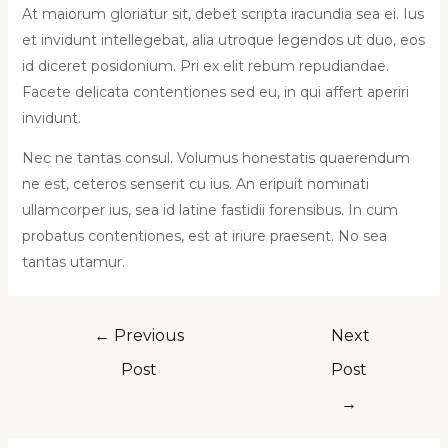
At maiorum gloriatur sit, debet scripta iracundia sea ei. Ius
et invidunt intellegebat, alia utroque legendos ut duo, eos
id diceret posidonium. Pri ex elit rebum repudiandae.
Facete delicata contentiones sed eu, in qui affert aperiri
invidunt.
Nec ne tantas consul. Volumus honestatis quaerendum
ne est, ceteros senserit cu ius. An eripuit nominati
ullamcorper ius, sea id latine fastidii forensibus. In cum
probatus contentiones, est at iriure praesent. No sea
tantas utamur.
←
Previous
Next
Post
Post
→