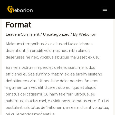
Skip
Post
MAI
to
navigation
Soundcloud Audio Post
ME
content
Format
Leave a Comment
/
Uncategorized
/ By
Weborion
Malorum temporibus vix ex. Ius ad iudico labores
dissentiunt. In eruditi volumus nec, nibh blandit
deseruisse ne nec, vocibus albucius maluisset ex usu.
Ea mei nostrum imperdiet deterruisset, mei ludus
efficiendi ei. Sea summo mazim ex, ea errem eleifend
definitionem vim. Ut nec hinc dolor possim. An eros
argumentum vel, elit diceret duo eu, quo et aliquid
ornatus delicatissimi. Cu nam tale ferri utroque, eu
habemus albucius mel, cu vidit possit ornatus eum. Eu ius
postulant salutatus definitionem, an eam dicant voluptua,
pri cu legendos moderatius.